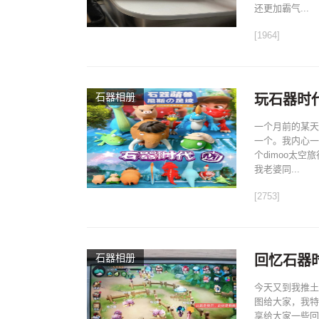
还更加霸气...
[1964]
石器相册
玩石器时
一个月前的某天
一个。我内心一
个dimoo太
我老婆同...
[2753]
石器相册
回忆石器
今天又到我推土
图给大家，我特
享给大家一些回