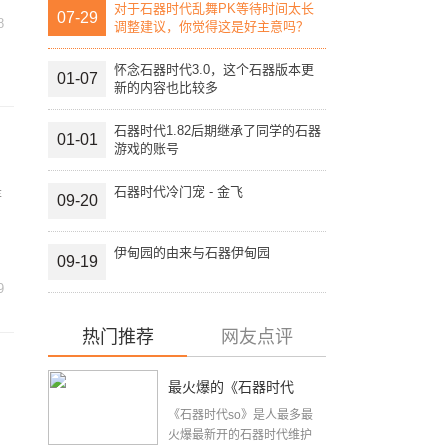
对于石器时代乱舞PK等待时间太长
07-29
8
调整建议，你觉得这是好主意吗？
怀念石器时代3.0，这个石器版本更
01-07
新的内容也比较多
石器时代1.82后期继承了同学的石器
01-01
游戏的账号
是
石器时代冷门宠 - 金飞
09-20
伊甸园的由来与石器伊甸园
09-19
9
热门推荐
网友点评
最火爆的《石器时代
《石器时代so》是人最多最
so》2015年9月15日周
火爆最新开的石器时代维护