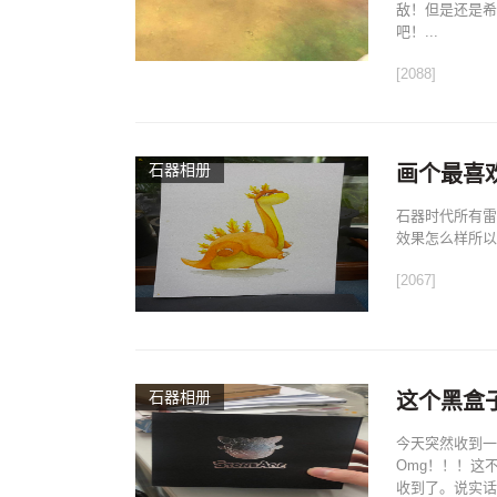
敌！但是还是希
吧！...
[2088]
石器相册
画个最喜
石器时代所有雷
效果怎么样所以最
[2067]
石器相册
这个黑盒
今天突然收到一
Omg！！！这
收到了。说实话