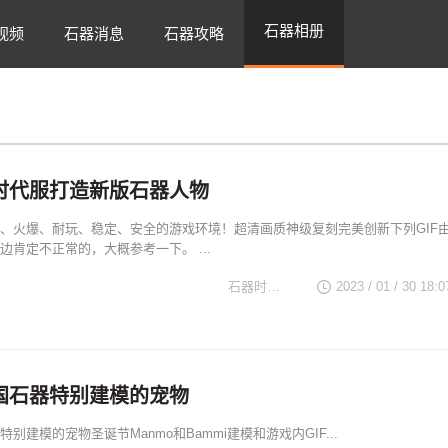
石器相册
视频
石器消息
石器攻略
时代服打造新版石器人物
、火爆、耐玩、稳定、安全的游戏环境！超清画质神级复刻完美创新下列GIF
边肯定不正常的，大概参考一下。 ...
石器时代TV
2023 / 01 / 30 18:0
国石器特别建模的宠物
别建模的宠物圣诞节Manmo和Bammi建模和游戏内GIF...