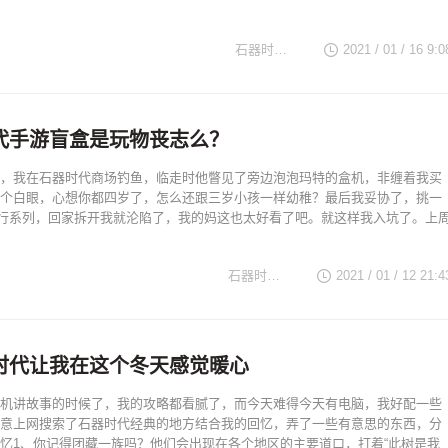
石器时代TV
2021 / 01 / 16 9:0
代手游盲盒是玩物丧志么？
，我在石器时代商场钓鱼，临走时他瞥见了旁边泡泡玛特的盒机，非缠着我买
个白眼，心想你都四岁了，怎么还跟三岁小孩一样幼稚？最后我妥协了，挑一
空旅行系列，回家拆开我就沦陷了，我的妈这也太好看了吧。就这样我入坑了。上
石器时代TV
2021 / 01 / 12 21:4
时代让我在这个冬天感觉暖心
机讲故事的时候了，我的攻略都看腻了，而今天难得今天有电脑，我好配一些
意上网搜索了石器时代经典的地方结合我的回忆，弄了一些有意思的东西，分
忆1、你记得团藏一族吗？他们会出现在各个地区的主要道口，打着“此树是我