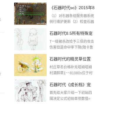
内容转自https...
二早上5:10-6:00例行维
《石器时代so》2015年8
护更新预告
（1）对石器各组服务器系统
月11日周二早上5:10-
1
例行维护更新（2）检查石器
so服务器各项硬...
6:00更新公告转载
石器时代8.5所有特殊宠
T一级被杀改给予三倍的攻击
技能大全
伤害但是命中率下降(限卡鲁
它那庄园或有邀...
石器时代的精灵草位置
村庄草名价格补充塔姆塔姆
村酒醉草1~~81080s位于村
7
内便利商店里...
石器时代《成长档》宠
首先给大家介绍一下初始四
物初始四围之谜
围决定公式初始单项数值=
((等级-1)*单项...