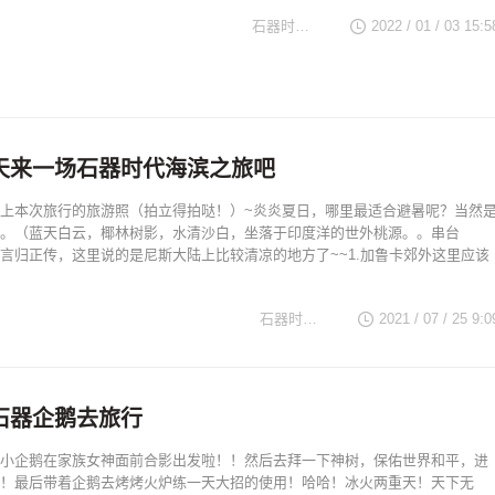
石器时代TV
2022 / 01 / 03 15:5
天来一场石器时代海滨之旅吧
上本次旅行的旅游照（拍立得拍哒！）~炎炎夏日，哪里最适合避暑呢？当然
。（蓝天白云，椰林树影，水清沙白，坐落于印度洋的世外桃源。。串台
言归正传，这里说的是尼斯大陆上比较清凉的地方了~~1.加鲁卡郊外这里应该
石器时代TV
2021 / 07 / 25 9:0
石器企鹅去旅行
小企鹅在家族女神面前合影出发啦！！然后去拜一下神树，保佑世界和平，进
！最后带着企鹅去烤烤火炉练一天大招的使用！哈哈！冰火两重天！天下无