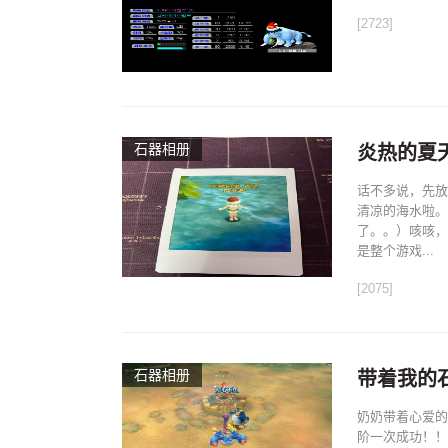
[2723]
石器相册
炎热的夏
话不多说，先放
清凉的海水啦。
了。。）咳咳，
是整个游戏...
[2075]
石器相册
带着我的
奶奶带着心爱的
阶一次成功！！