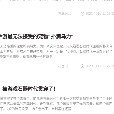
石器时代TV
2021 / 01 / 11 16:2
手游最无法接受的宠物“扑满乌力”
无法接受的宠物扑满乌力。为什么这么说呢，先来看看石器时代原版的扑满乌
去ＰＫ场，开局来个捐献技能，对手一定会非常郁闷。石器时代手游却是这个
.建议模型重新做吧，看着就想脖子有道伤...
石器时代TV
2020 / 11 / 27 22:3
，被游戏石器时代贯穿了！
说贯穿了整个青春了。前几天石器时代手机版一区的交易群突然放下了手上所
在回忆从最早的石器时代，走到现在，几个游戏贯穿了你的青春。这两个东西
了。刀2的账号没卖，饰品全出了，当时黑啦还是...