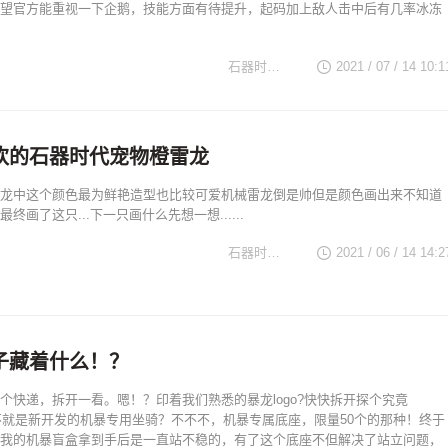
望官方能重视一下企鹅，技能方面有待提升，起码加上敌人击中后有几率冰冻
石器时代TV
2021 / 07 / 14 10:1
欢的石器时代宠物橙雷龙
龙中这个颜色最为鲜艳造型也比较可爱机械雷龙倒是帅但是颜色画出来不知道
终画了这只...下一只画什么先想一想......
石器时代TV
2021 / 06 / 14 14:2
子藏着什么！？
个快递，拆开一看。嗯！？印着我们熟悉的暴龙logo?快快拆开探个究竟
不就是新开发的机暴专用坐骑？不不不，机暴专属底座，限量50个的那种！终于
我的机暴盲盒拿到手后是一直站不稳的，有了这个底座不但解决了站立问题，