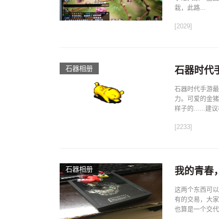
栽，此路...
[2029]
石器相册
石器时代
石器时代手游最
力。可爱的金猪
样子的.....
[2233]
石器相册
我的青春
这两个东西可以
有的交易，大家
也算是一个交代