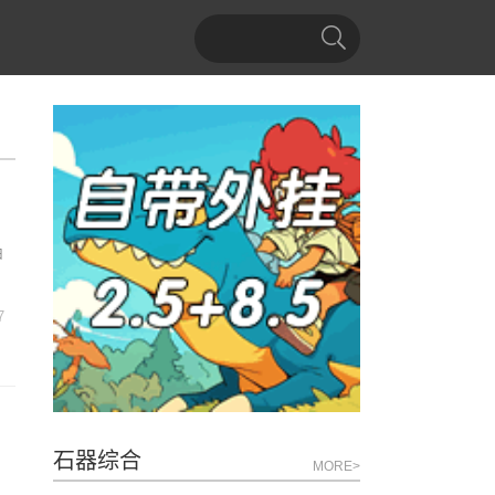
由
7
石器综合
MORE>