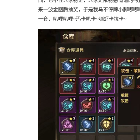
面，也不怪人家射歪，人家是乱射感情箭的~
来一波金图腾抽奖，于是我马不停蹄小脚嘟嘟
一套，叭哩叭哩~玛卡叭卡~嘣虾卡拉卡~