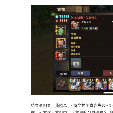
结果很明显，我歇息了~符文抽奖宣告失败~