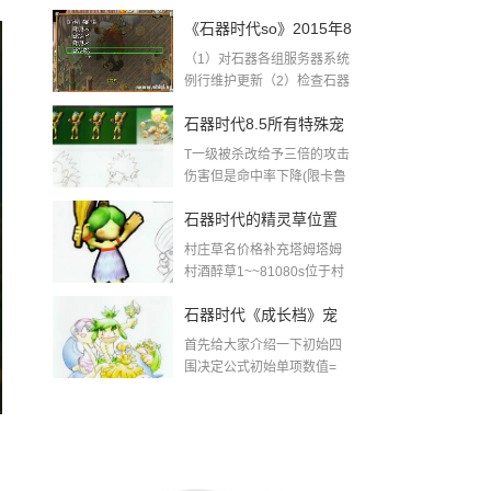
内容转自https...
二早上5:10-6:00例行维
《石器时代so》2015年8
护更新预告
（1）对石器各组服务器系统
月11日周二早上5:10-
例行维护更新（2）检查石器
so服务器各项硬...
6:00更新公告转载
石器时代8.5所有特殊宠
T一级被杀改给予三倍的攻击
技能大全
伤害但是命中率下降(限卡鲁
它那庄园或有邀...
石器时代的精灵草位置
村庄草名价格补充塔姆塔姆
村酒醉草1~~81080s位于村
内便利商店里...
石器时代《成长档》宠
首先给大家介绍一下初始四
物初始四围之谜
围决定公式初始单项数值=
((等级-1)*单项...