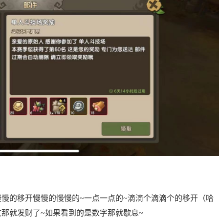
慢慢的移开慢慢的慢慢的~一点一点的~滴滴个滴滴个的移开（哈
那就发财了~如果看到的是数字那就歇息~