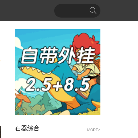
论
石器综合
MORE>