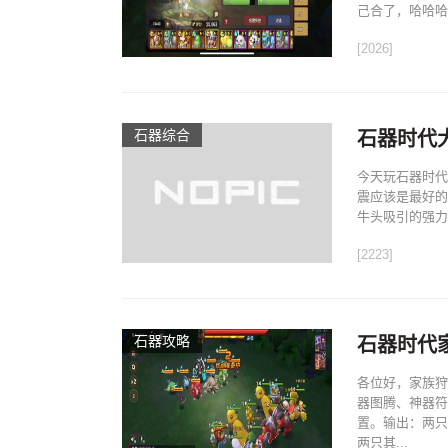
己合了，哈哈哈
[2026]
石器综合
石器时代
今天玩石器时代
震应该是最好的
牛头吸引的强力
[2223]
石器攻略
石器时代家
各位好，家族狩
器图腾、神器符
置。输出：两只
两只其...