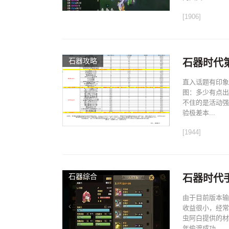
[1906]
石器攻略
石器时代
直入话题有印象
图：多少有点出
不住的是活动强
验极差本...
[1944]
石器综合
石器时代
由于目前版本输
收益很小，经常
虫阿白提供的材
年偷渡成功...