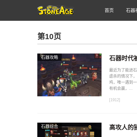
首页
石器
第10页
石器攻略
石器时代
最近为了能进石
虐杀的情况下，
鸡，唯一遇到一
有机会赢，...
[1912]
石器综合
高攻人的