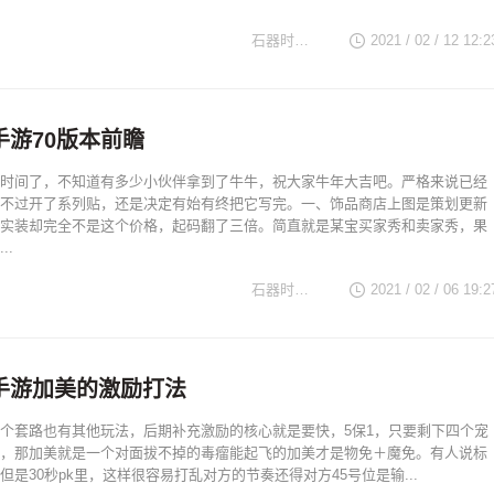
石器时代TV
2021 / 02 / 12 12:2
手游70版本前瞻
时间了，不知道有多少小伙伴拿到了牛牛，祝大家牛年大吉吧。严格来说已经
不过开了系列贴，还是决定有始有终把它写完。一、饰品商店上图是策划更新
实装却完全不是这个价格，起码翻了三倍。简直就是某宝买家秀和卖家秀，果
..
石器时代TV
2021 / 02 / 06 19:2
手游加美的激励打法
个套路也有其他玩法，后期补充激励的核心就是要快，5保1，只要剩下四个宠
，那加美就是一个对面拔不掉的毒瘤能起飞的加美才是物免＋魔免。有人说标
但是30秒pk里，这样很容易打乱对方的节奏还得对方45号位是输...