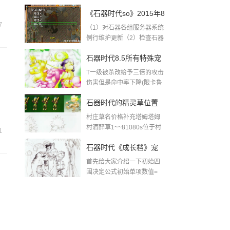
内容转自https...
二早上5:10-6:00例行维
《石器时代so》2015年8
护更新预告
7
（1）对石器各组服务器系统
月11日周二早上5:10-
例行维护更新（2）检查石器
so服务器各项硬...
6:00更新公告转载
石器时代8.5所有特殊宠
T一级被杀改给予三倍的攻击
技能大全
伤害但是命中率下降(限卡鲁
它那庄园或有邀...
石器时代的精灵草位置
村庄草名价格补充塔姆塔姆
村酒醉草1~~81080s位于村
1
内便利商店里...
石器时代《成长档》宠
首先给大家介绍一下初始四
物初始四围之谜
围决定公式初始单项数值=
((等级-1)*单项...