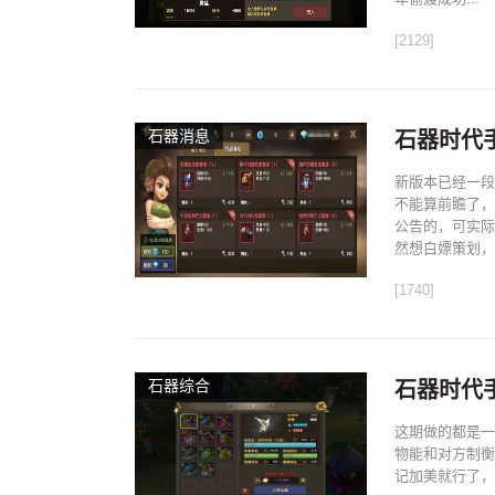
[2129]
石器消息
石器时代
新版本已经一段
不能算前瞻了，
公告的，可实际
然想白嫖策划，.
[1740]
石器综合
石器时代
这期做的都是一
物能和对方制衡
记加美就行了，