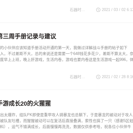
石器时代TV
2021 / 03 / 02 6:1
第三周手册记录与建议
的小伙伴应该知道手册活动开通的第一天，我做过详解战斗手册的帖子如下
入，不过差距不大，总的来说还是需要一个648钱花多花少，差距不算太大，
度早上上班，晚上肝游戏，生活内卷，游戏也要内卷这是生活游戏一起996，
石器时代TV
2021 / 02 / 28 8:1
手游成长20的火猩猩
出太爆炸，组队PK即使是重甲攻人骑暴龙也总躺下，于是暴龙的被动对于攻人
被队友吐槽，而猩猩被动可以在复活后直接叠满，索性也搞了一只（感谢5区
料），运气不错满成长，后面慢慢再洗洗，数据仅供参考哈，祝各位小伙伴牛