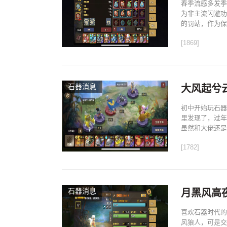
春季流感多发季
为非主流闪避功
的罚站，作为保
[1869]
石器消息
大风起兮
初中开始玩石器
里发现了，过年
虽然和大佬还是
[1782]
石器消息
月黑风高
喜欢石器时代的
风狼人，可是交