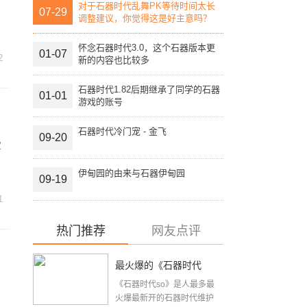
对于石器时代乱舞PK等待时间太长
07-29
调整建议，你觉得这是好主意吗？
怀念石器时代3.0，这个石器版本更
01-07
2
新的内容也比较多
石器时代1.82后期继承了同学的石器
01-01
游戏的账号
石器时代冷门宠 - 金飞
09-20
家
伊甸园的由来与石器伊甸园
09-19
1
热门推荐
网友点评
最火爆的《石器时代
《石器时代so》是人最多最
so》2015年9月15日周
火爆最新开的石器时代维护