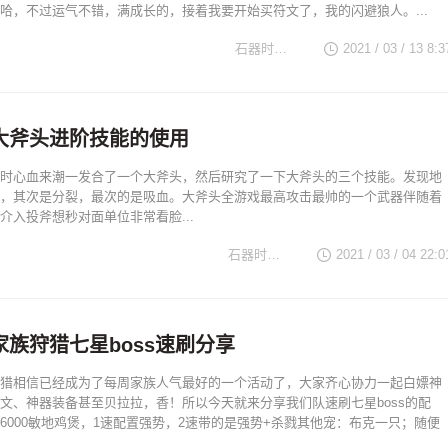
哈，不过运气不错，满成长的，接着我要开始买符文了，我的闪避狼人。...
石器时代TV
2021 / 03 / 13 8:3
大斧头进阶技能的使用
时心血来潮一发合了一个大斧头，然后研究了一下大斧头的三个技能。发现地
，其次是分裂，最次的是吸血。大斧头全游戏最高攻击最帅的一个武器伴随着
介入投斧想秒对面单位非常看脸...
石器时代TV
2021 / 03 / 04 22:0
族狩猎七星boss速刷分享
猎相信已经成为了每周家族人气最好的一个活动了，大家齐心协力一起白嫖神
文、神器装备甚至贝拉拉，香！所以今天就来分享我们队速刷七星boss的配
6000敏地鸡煲，1速配置强势，2速带的是强势+杀戮其他宠：布克一只；随便