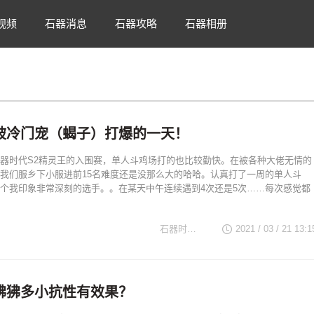
视频
石器消息
石器攻略
石器相册
被冷门宠（蝎子）打爆的一天！
器时代S2精灵王的入围赛，单人斗鸡场打的也比较勤快。在被各种大佬无情的
我们服乡下小服进前15名难度还是没那么大的哈哈。认真打了一周的单人斗
个我印象非常深刻的选手。。在某天中午连续遇到4次还是5次……每次感觉都
石器时代TV
2021 / 03 / 21 13:1
狒狒多小抗性有效果？