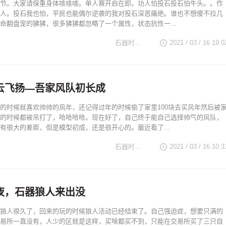
节。大家请保重身体咳咳咳。单人赛开启在即。功人怕投石投石怕牛头。。作
人。投石我也怕，平民也能偶尔逆袭的我对投石深恶痛绝。谁也不想傻不拉几
命翻盘宠的狒狒，很多狒狒都忽略了一个属性，状态抗性一...
石器时代TV
2021 / 03 / 16 19:0
云飞扬—吾家风队初长成
的时候就喜欢帅帅的风年，还记得过年的时候偷了家里100块去买风年然后被
的时候都被吊打了，哈哈哈哈。现在好了，自己终于能自己选择帅气的风队，
有很大的差距，但是模型初成，还是很开心的。最近看了...
石器时代TV
2021 / 03 / 16 10:3
夜，石器狼人来出没
狼人很久了，回来的玩的时候狼人活动已经结束了。自己强迫症，想要只满的
易所一直没有，人少的区就是这样，买啥都买不到，只能在交易所买了三只自